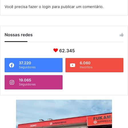
i
o
Você precisa fazer o
login
para publicar um comentário.
c
n
a
a
r
o
Nossas redes
62.345
37.220
6.060
Seguidores
Inscritos
19.065
Seguidores