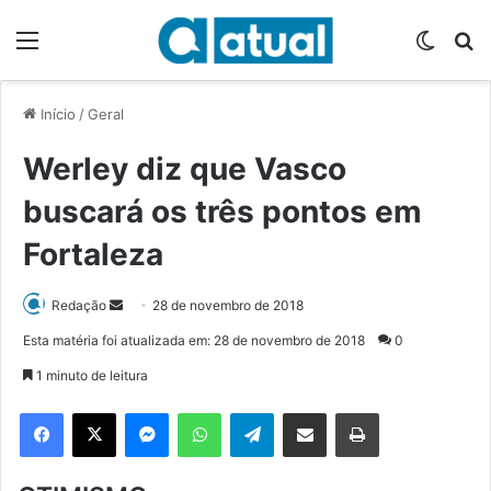
Menu
Switch
P
Início
/
Geral
Werley diz que Vasco
buscará os três pontos em
Fortaleza
Redação
M
28 de novembro de 2018
a
Esta matéria foi atualizada em: 28 de novembro de 2018
0
n
1 minuto de leitura
d
e
Facebook
X
Messenger
WhatsApp
Telegram
Compartilhar via e-mail
Imprimir
u
m
e