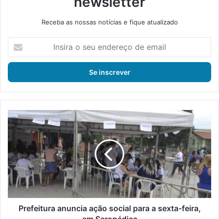
newsletter
Receba as nossas notícias e fique atualizado
I
n
s
i
r
a
o
s
P
e
r
u
e
e
f
n
e
d
i
e
t
r
u
e
r
ç
a
Prefeitura anuncia ação social para a sexta-feira,
o
a