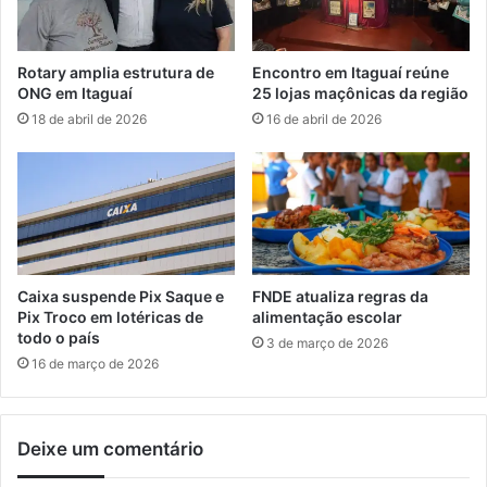
s
l
e
o
x
s
Rotary amplia estrutura de
Encontro em Itaguaí reúne
t
e
ONG em Itaguaí
25 lojas maçônicas da região
a
s
18 de abril de 2026
16 de abril de 2026
-
u
f
g
e
e
i
s
r
t
a
õ
,
e
e
s
Caixa suspende Pix Saque e
FNDE atualiza regras da
m
p
Pix Troco em lotéricas de
alimentação escolar
S
a
todo o país
3 de março de 2026
e
r
16 de março de 2026
r
a
o
B
p
o
é
Deixe um comentário
l
d
s