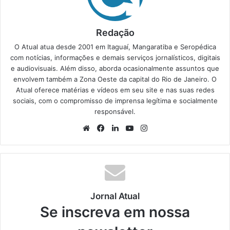
Redação
O Atual atua desde 2001 em Itaguaí, Mangaratiba e Seropédica
com notícias, informações e demais serviços jornalísticos, digitais
e audiovisuais. Além disso, aborda ocasionalmente assuntos que
envolvem também a Zona Oeste da capital do Rio de Janeiro. O
Atual oferece matérias e vídeos em seu site e nas suas redes
sociais, com o compromisso de imprensa legítima e socialmente
responsável.
We
Fa
Lin
Yo
Ins
bsi
ce
ke
uT
tag
te
bo
din
ub
ra
ok
e
m
Jornal Atual
Se inscreva em nossa