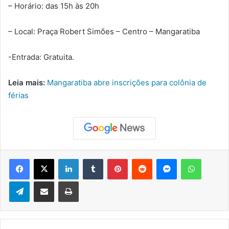
– Horário: das 15h às 20h
– Local: Praça Robert Simões – Centro – Mangaratiba
-Entrada: Gratuita.
Leia mais:
Mangaratiba abre inscrições para colônia de
férias
Facebook
X
Linkedin
Tumblr
Pinterest
Reddit
Messenger
WhatsApp
Telegram
Compartilhar via e-mail
Imprimir