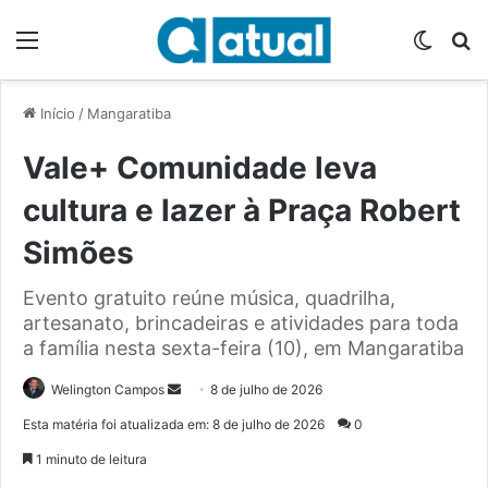
Menu
Switch
P
Início
/
Mangaratiba
Vale+ Comunidade leva
cultura e lazer à Praça Robert
Simões
Evento gratuito reúne música, quadrilha,
artesanato, brincadeiras e atividades para toda
a família nesta sexta-feira (10), em Mangaratiba
Welington Campos
M
8 de julho de 2026
a
Esta matéria foi atualizada em: 8 de julho de 2026
0
n
1 minuto de leitura
d