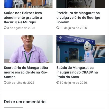
t
p
i
a
b
Saúde nos Bairros leva
Prefeitura de Mangaratiba
r
a
atendimento gratuito a
divulga velório de Rodrigo
a
l
Itacuruçá e Muriqui
Bondim
a
a
3 de agosto de 2026
30 de julho de 2026
s
n
E
ç
l
a
e
P
i
r
ç
o
õ
g
e
r
Secretário de Mangaratiba
Saúde de Mangaratiba
s
a
morre em acidente na Rio-
inaugura novo CRASP na
2
Santos
Praia do Saco
m
0
a
30 de julho de 2026
30 de julho de 2026
2
S
6
E
R
Deixe um comentário
H