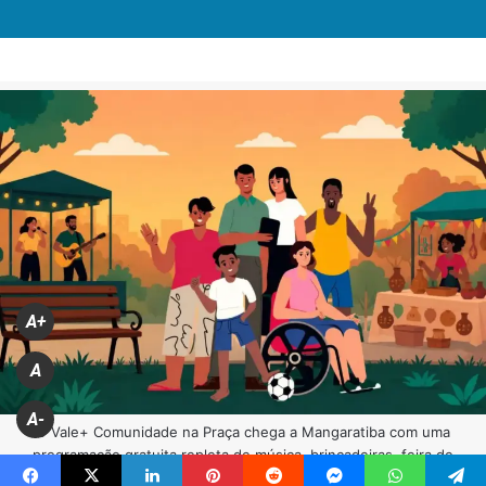
A+
A
A-
O Vale+ Comunidade na Praça chega a Mangaratiba com uma
programação gratuita repleta de música, brincadeiras, feira de
artesanato (FOTO DIVULGAÇÃO)