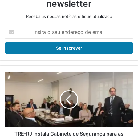
newsletter
Receba as nossas notícias e fique atualizado
I
n
s
i
r
a
o
s
T
e
R
u
E
e
-
n
R
d
J
e
i
r
n
e
s
ç
t
TRE-RJ instala Gabinete de Segurança para as