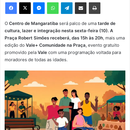
e
Facebook
X
Messenger
WhatsApp
Telegram
Compartilhar via e-mail
Imprimir
u
m
e
O
Centro de Mangaratiba
será palco de uma
tarde de
-
cultura, lazer e integração nesta sexta-feira (10). A
m
Praça Robert Simões receberá, das 15h às 20h
, mais uma
a
edição do
Vale+ Comunidade na Praça,
evento gratuito
i
promovido pela
Vale
com uma programação voltada para
l
moradores de todas as idades.