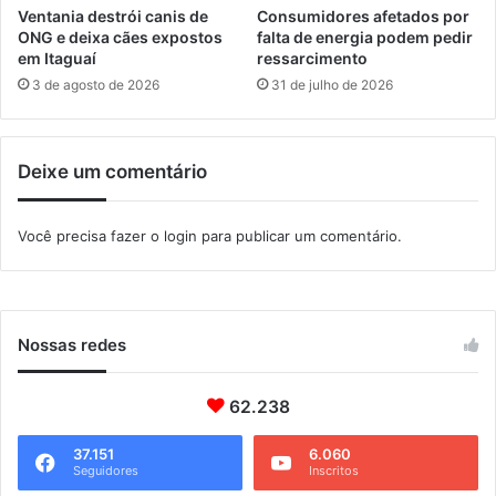
v
Ventania destrói canis de
Consumidores afetados por
a
ONG e deixa cães expostos
falta de energia podem pedir
em Itaguaí
ressarcimento
l
3 de agosto de 2026
31 de julho de 2026
Deixe um comentário
Você precisa fazer o
login
para publicar um comentário.
Nossas redes
62.238
37.151
6.060
Seguidores
Inscritos