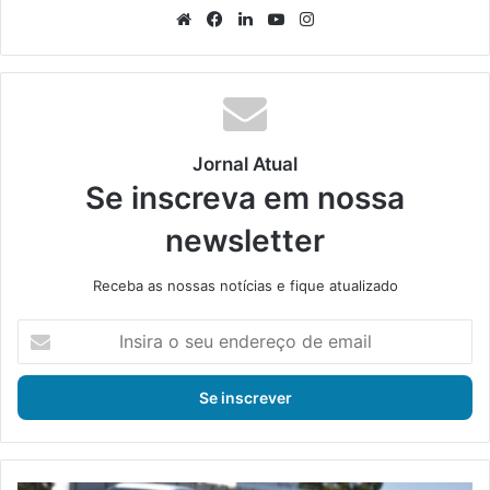
We
Fa
Lin
Yo
Ins
bsi
ce
ke
uT
tag
te
bo
din
ub
ra
ok
e
m
Jornal Atual
Se inscreva em nossa
newsletter
Receba as nossas notícias e fique atualizado
I
n
s
i
r
a
o