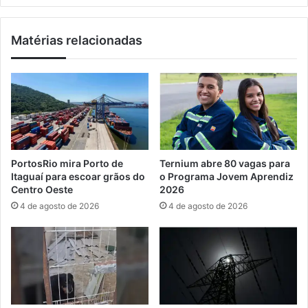
r
u
a
l
Matérias relacionadas
o
g
s
a
d
e
i
s
a
q
s
u
d
e
e
m
C
a
PortosRio mira Porto de
Ternium abre 80 vagas para
a
p
Itaguaí para escoar grãos do
o Programa Jovem Aprendiz
r
a
Centro Oeste
2026
n
r
4 de agosto de 2026
4 de agosto de 2026
a
a
v
o
a
C
l
a
r
n
a