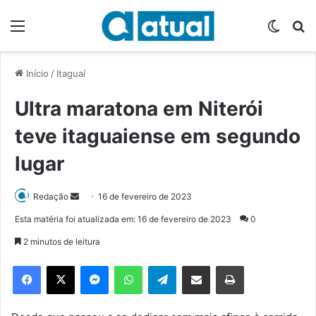
Menu
Switch
P
Início
/
Itaguaí
Ultra maratona em Niterói
teve itaguaiense em segundo
lugar
Redação
M
16 de fevereiro de 2023
a
Esta matéria foi atualizada em: 16 de fevereiro de 2023
0
n
2 minutos de leitura
d
e
Facebook
X
Messenger
WhatsApp
Telegram
Compartilhar via e-mail
Imprimir
u
m
e