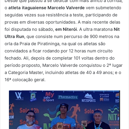
Desde que passou a se dedicar com mais afinco à corrida,
-
o
atleta itaguaiense Marcelo Valverde
vem submetendo
m
seguidas vezes sua resistência a teste, participando de
a
provas em diversas oportunidades. A mais recente delas
i
foi disputada no sábado,
em Niterói
. A ultra maratona
Nit
l
Ultra Run
, que consiste num percurso de 900 metros na
orla da Praia de Piratininga, na qual os atletas são
convidados a ficar rodando por 12 horas num circuito
fechado. Ali, depois de completar 101 voltas dentro do
período proposto, Marcelo Valverde conquistou o 2º lugar
a Categoria Master, incluindo atletas de 40 a 49 anos; e o
16ª colocação geral.