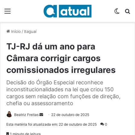
Menu
Switch
P
Início
/
Itaguaí
TJ-RJ dá um ano para
Câmara corrigir cargos
comissionados irregulares
Decisão do Órgão Especial reconhece
inconstitucionalidades na lei que criou 150
cargos sem relação com funções de direção,
chefia ou assessoramento
Beatriz Freitas
M
22 de outubro de 2025
a
Esta matéria foi atualizada em: 22 de outubro de 2025
0
n
1 minuto de leitura