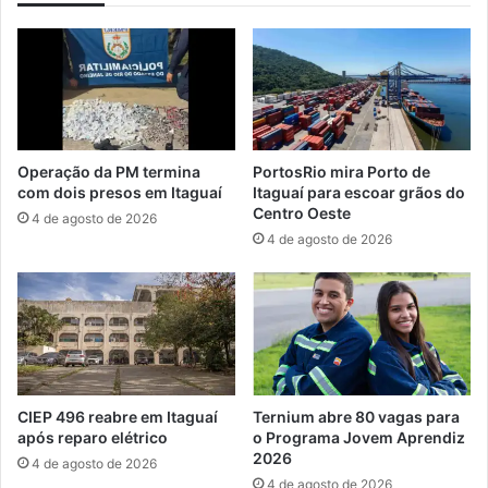
t
e
o
g
g
u
l
r
o
a
b
n
a
ç
Operação da PM termina
PortosRio mira Porto de
l
a
com dois presos em Itaguaí
Itaguaí para escoar grãos do
p
n
Centro Oeste
4 de agosto de 2026
o
o
4 de agosto de 2026
r
c
d
o
e
n
s
s
c
u
a
m
r
o
b
d
CIEP 496 reabre em Itaguaí
Ternium abre 80 vagas para
o
e
após reparo elétrico
o Programa Jovem Aprendiz
n
b
2026
4 de agosto de 2026
i
e
4 de agosto de 2026