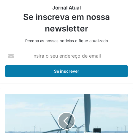
Jornal Atual
Se inscreva em nossa
newsletter
Receba as nossas notícias e fique atualizado
I
n
s
i
r
a
o
s
T
e
e
u
r
e
n
n
i
d
u