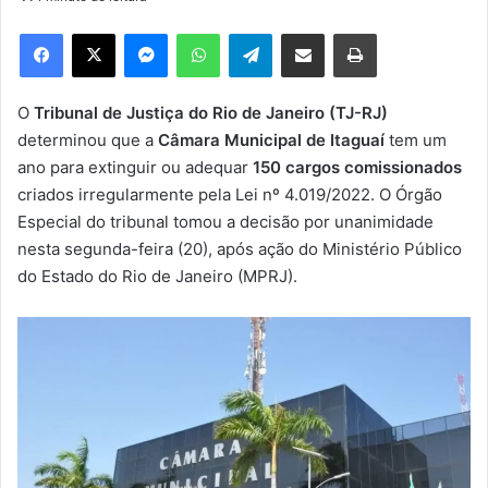
d
e
Facebook
X
Messenger
WhatsApp
Telegram
Compartilhar via e-mail
Imprimir
u
m
e
O
Tribunal de Justiça do Rio de Janeiro (TJ-RJ)
-
determinou que a
Câmara Municipal de Itaguaí
tem um
m
ano para extinguir ou adequar
150 cargos comissionados
a
criados irregularmente pela Lei nº 4.019/2022. O Órgão
i
Especial do tribunal tomou a decisão por unanimidade
l
nesta segunda-feira (20), após ação do Ministério Público
do Estado do Rio de Janeiro (MPRJ).