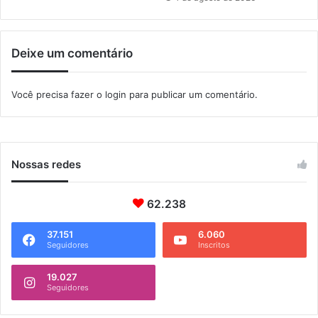
z
b
a
i
ç
d
Deixe um comentário
ã
a
o
s
a
Você precisa fazer o
login
para publicar um comentário.
l
c
o
ó
l
Nossas redes
i
c
62.238
a
s
37.151
6.060
Seguidores
Inscritos
19.027
Seguidores