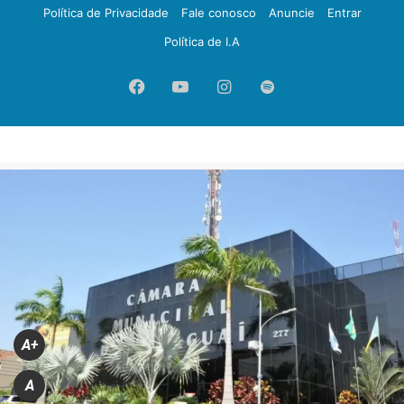
Política de Privacidade
Fale conosco
Anuncie
Entrar
Política de I.A
Facebook
YouTube
Instagram
Spotify
A+
A