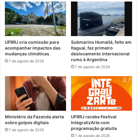
c
m
o
a
n
r
t
a
r
d
a
e
UFRRJ cria comissão para
Submarino Humaitá, feito em
a
I
acompanhar impactos das
Itaguaí, faz primeiro
r
t
mudanças climáticas
deslocamento internacional
t
a
rumo à Argentina
7 de agosto de 2026
e
g
7 de agosto de 2026
f
u
a
a
t
í
o
n
c
ã
o
o
m
a
a
v
Ministério da Fazenda alerta
UFRRJ recebe Festival
p
a
sobre golpes digitais
IntegralizArte com
a
programação gratuita
n
7 de agosto de 2026
r
ç
7 de agosto de 2026