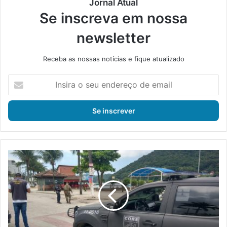
Jornal Atual
Se inscreva em nossa
newsletter
Receba as nossas notícias e fique atualizado
I
n
s
i
r
a
o
s
M
e
a
u
n
e
g
n
a
d
r
e
a