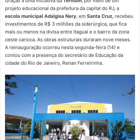
Graças a uma iniciativa da
Ternium
, por meio de um
-
projeto educacional da prefeitura da capital do RJ, a
m
escola municipal Adalgisa Nery
, em
Santa Cruz
, recebeu
a
investimentos de R$ 3 milhões da siderúrgica, que fica
i
mais ou menos na divisa entre Itaguaí e o bairro da zona
l
oeste carioca. As obras estruturais duraram nove meses.
A reinauguração ocorreu nesta segunda-feira (14) e
contou com a presença do secretário de Educação da
cidade do Rio de Janeiro, Renan Ferreirinha.