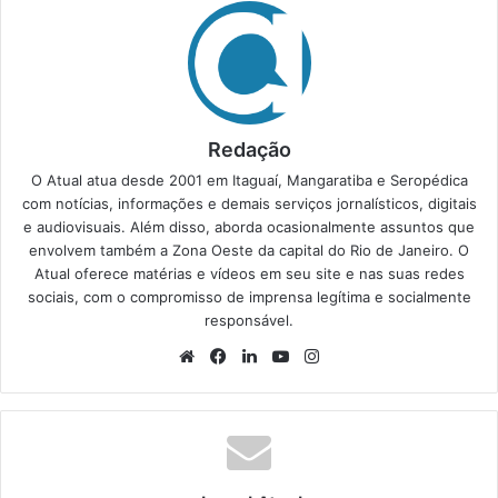
Redação
O Atual atua desde 2001 em Itaguaí, Mangaratiba e Seropédica
com notícias, informações e demais serviços jornalísticos, digitais
e audiovisuais. Além disso, aborda ocasionalmente assuntos que
envolvem também a Zona Oeste da capital do Rio de Janeiro. O
Atual oferece matérias e vídeos em seu site e nas suas redes
sociais, com o compromisso de imprensa legítima e socialmente
responsável.
We
Fa
Lin
Yo
Ins
bsi
ce
ke
uT
tag
te
bo
din
ub
ra
ok
e
m