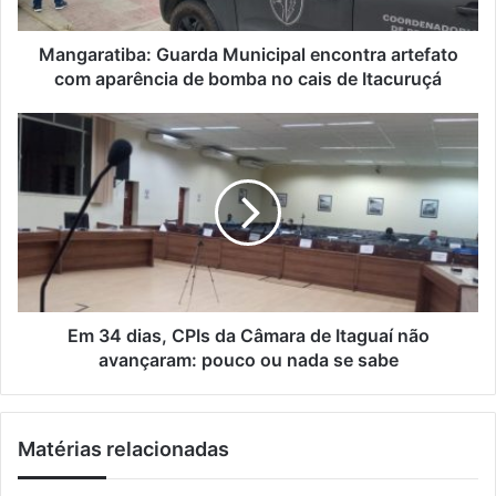
r
t
e
i
ç
b
Mangaratiba: Guarda Municipal encontra artefato
o
a
com aparência de bomba no cais de Itacuruçá
d
:
e
G
E
e
u
m
m
a
3
a
r
4
i
d
d
l
a
i
M
a
u
s
n
,
i
C
Em 34 dias, CPIs da Câmara de Itaguaí não
c
P
avançaram: pouco ou nada se sabe
i
I
p
s
a
d
Matérias relacionadas
l
a
e
C
n
â