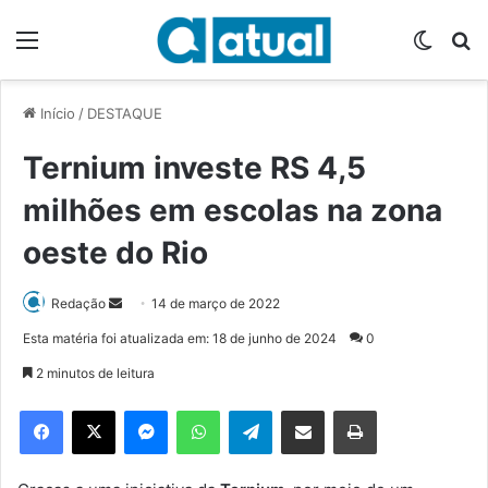
Menu
Switch
P
Início
/
DESTAQUE
Ternium investe RS 4,5
milhões em escolas na zona
oeste do Rio
Redação
M
14 de março de 2022
a
Esta matéria foi atualizada em: 18 de junho de 2024
0
n
2 minutos de leitura
d
e
Facebook
X
Messenger
WhatsApp
Telegram
Compartilhar via e-mail
Imprimir
u
m
e