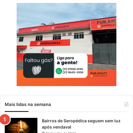
t
e
a
c
u
r
u
ç
á
Mais lidas na semana
Bairros de Seropédica seguem sem luz
após vendaval