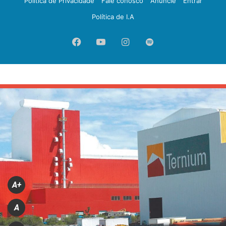
Política de Privacidade
Fale conosco
Anuncie
Entrar
Política de I.A
Facebook
YouTube
Instagram
Spotify
A+
A