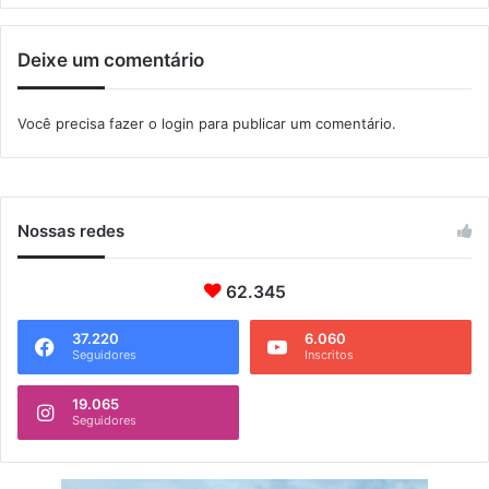
v
i
Deixe um comentário
d
a
p
Você precisa fazer o
login
para publicar um comentário.
e
l
a
S
e
Nossas redes
c
r
62.345
e
t
37.220
6.060
a
Seguidores
Inscritos
r
i
19.065
a
Seguidores
d
e
E