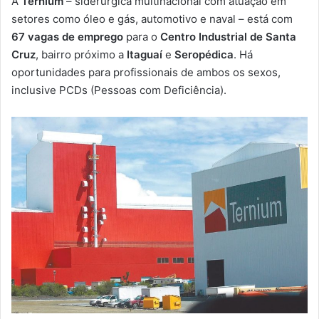
A
Ternium
– siderúrgica multinacional com atuação em
-
setores como óleo e gás, automotivo e naval – está com
m
67 vagas de emprego
para o
Centro Industrial de Santa
a
Cruz
, bairro próximo a
Itaguaí
e
Seropédica
. Há
i
oportunidades para profissionais de ambos os sexos,
l
inclusive PCDs (Pessoas com Deficiência).