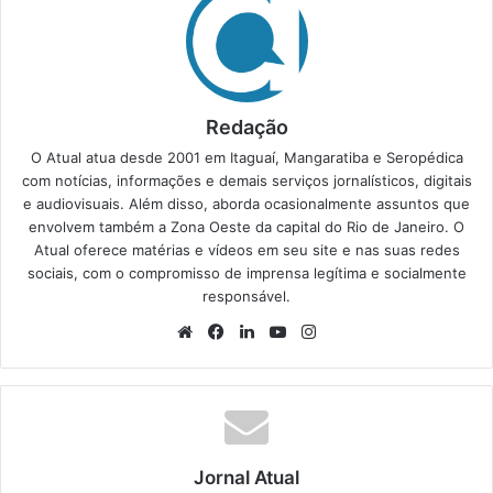
Redação
O Atual atua desde 2001 em Itaguaí, Mangaratiba e Seropédica
com notícias, informações e demais serviços jornalísticos, digitais
e audiovisuais. Além disso, aborda ocasionalmente assuntos que
envolvem também a Zona Oeste da capital do Rio de Janeiro. O
Atual oferece matérias e vídeos em seu site e nas suas redes
sociais, com o compromisso de imprensa legítima e socialmente
responsável.
We
Fa
Lin
Yo
Ins
bsi
ce
ke
uT
tag
te
bo
din
ub
ra
ok
e
m
Jornal Atual