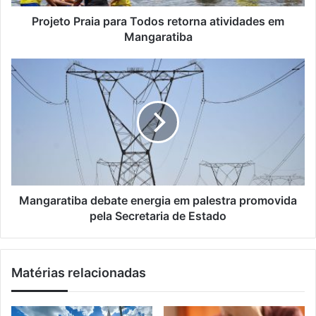
e
r
ç
a
Projeto Praia para Todos retorna atividades em
o
i
Mangaratiba
d
a
e
p
M
e
a
a
m
r
n
a
a
g
i
T
a
l
o
r
d
a
o
t
s
i
r
b
Mangaratiba debate energia em palestra promovida
e
a
pela Secretaria de Estado
t
d
o
e
r
b
Matérias relacionadas
n
a
a
t
a
e