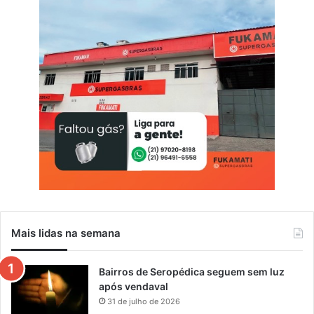
s
t
a
d
o
Mais lidas na semana
Bairros de Seropédica seguem sem luz
após vendaval
31 de julho de 2026