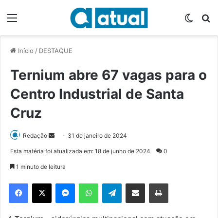
Menu
Switch
P
Início
/
DESTAQUE
Ternium abre 67 vagas para o
Centro Industrial de Santa
Cruz
Redação
M
31 de janeiro de 2024
a
Esta matéria foi atualizada em: 18 de junho de 2024
0
n
1 minuto de leitura
d
e
Facebook
X
Messenger
WhatsApp
Telegram
Compartilhar via e-mail
Imprimir
u
m
e