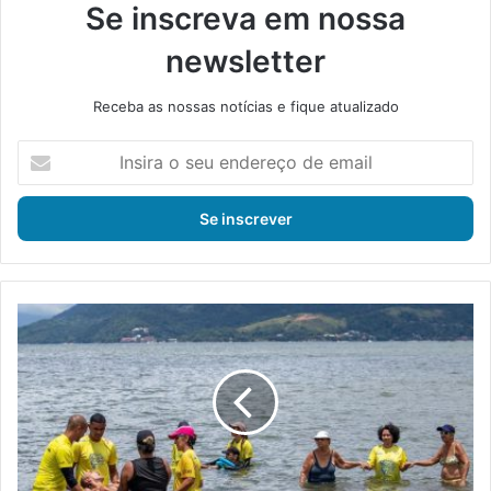
Se inscreva em nossa
newsletter
Receba as nossas notícias e fique atualizado
I
n
s
i
r
a
o
s
P
e
r
u
o
e
j
n
e
d
t
e
o
r
P