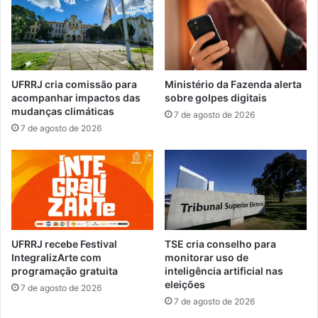
t
e
i
n
v
e
i
r
d
g
a
i
UFRRJ cria comissão para
Ministério da Fazenda alerta
d
a
acompanhar impactos das
sobre golpes digitais
e
e
mudanças climáticas
7 de agosto de 2026
s
m
7 de agosto de 2026
e
p
m
a
M
l
a
e
n
s
g
t
a
r
r
a
UFRRJ recebe Festival
TSE cria conselho para
a
p
IntegralizArte com
monitorar uso de
t
r
programação gratuita
inteligência artificial nas
i
eleições
o
7 de agosto de 2026
b
m
7 de agosto de 2026
a
o