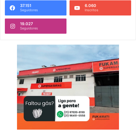
37.151
6.060
Seguidores
Inscritos
19.027
Seguidores