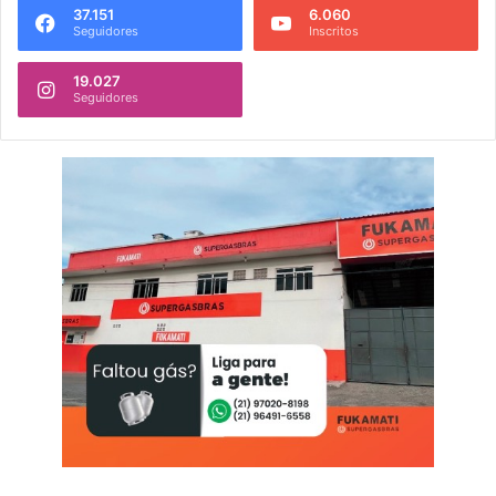
37.151
6.060
Seguidores
Inscritos
19.027
Seguidores