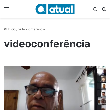
Menu
Switch
P
Início
/
videoconferência
videoconferência