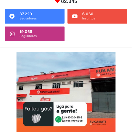
62.345
37.220
6.060
Seguidores
Inscritos
19.065
Seguidores