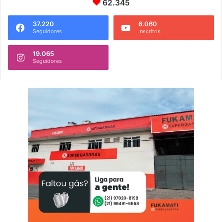
62.345
37.220
6.060
Seguidores
Inscritos
19.065
Seguidores