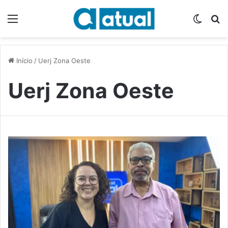
Menu
Switch
P
Início
/
Uerj Zona Oeste
Uerj Zona Oeste