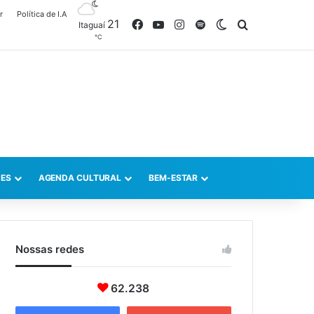
r
Política de I.A
21
Facebook
YouTube
Instagram
Spotify
Switch skin
Procurar po
Itaguaí
℃
ES
AGENDA CULTURAL
BEM-ESTAR
Nossas redes
62.238