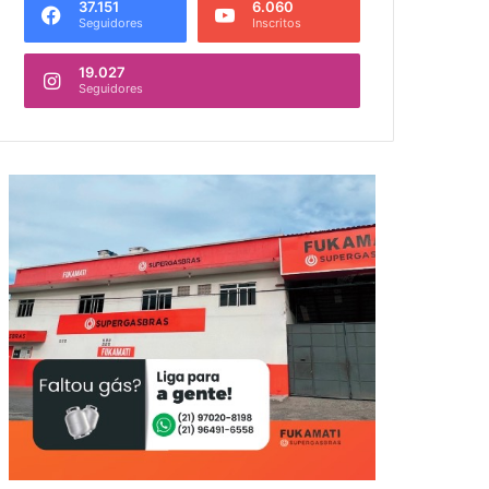
37.151
6.060
Seguidores
Inscritos
19.027
Seguidores