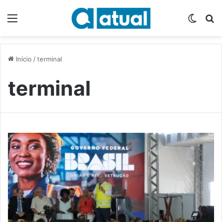
Menu
Switch
P
Início
/
terminal
terminal