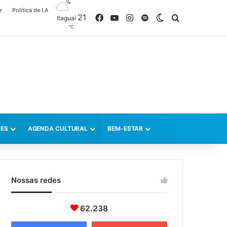
r
Política de I.A
21
Facebook
YouTube
Instagram
Spotify
Switch skin
Procurar po
Itaguaí
℃
ES
AGENDA CULTURAL
BEM-ESTAR
Nossas redes
62.238