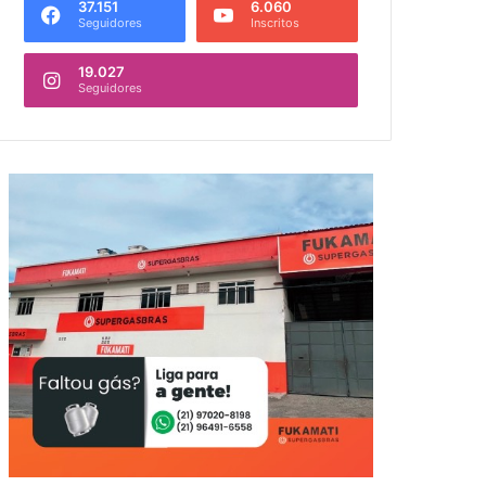
37.151
6.060
Seguidores
Inscritos
19.027
Seguidores