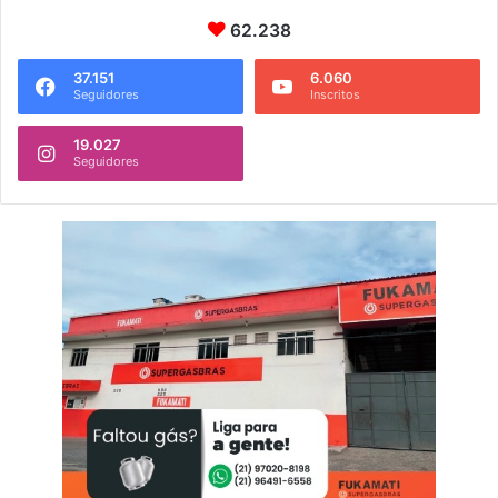
62.238
37.151
6.060
Seguidores
Inscritos
19.027
Seguidores