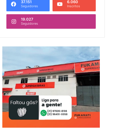
37.151
6.060
Seguidores
Inscritos
19.027
Seguidores