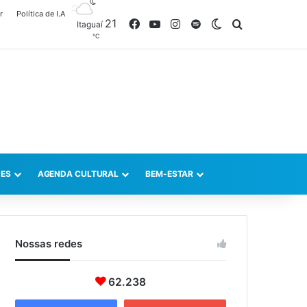
r
Política de I.A
21
Facebook
YouTube
Instagram
Spotify
Switch skin
Procurar po
Itaguaí
℃
ES
AGENDA CULTURAL
BEM-ESTAR
Nossas redes
62.238