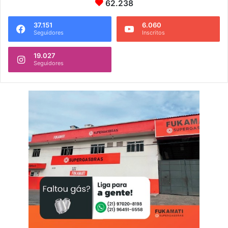
62.238
37.151
6.060
Seguidores
Inscritos
19.027
Seguidores