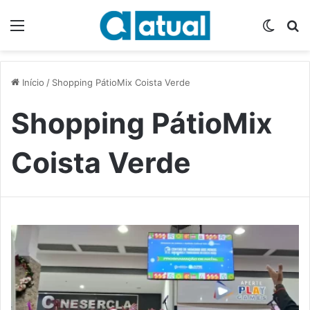
Menu
Switch
P
Início
/
Shopping PátioMix Coista Verde
Shopping PátioMix
Coista Verde