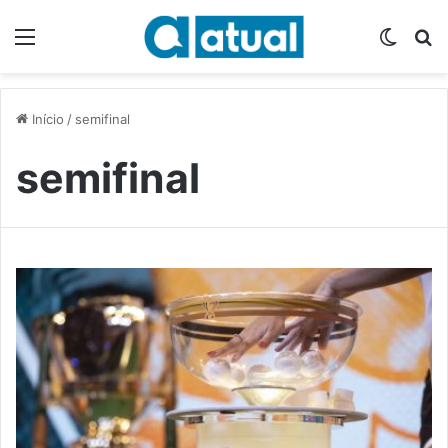
Menu
Switch
P
Início
/
semifinal
semifinal