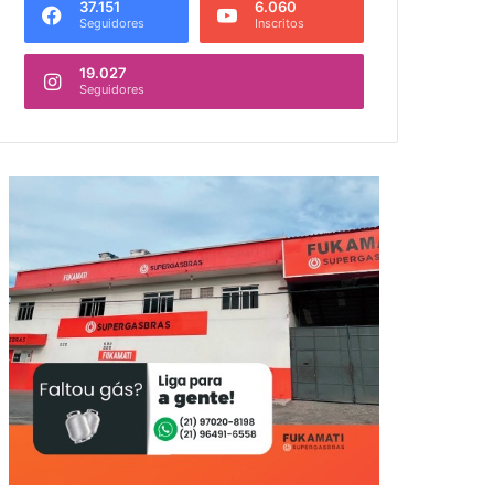
37.151
6.060
Seguidores
Inscritos
19.027
Seguidores