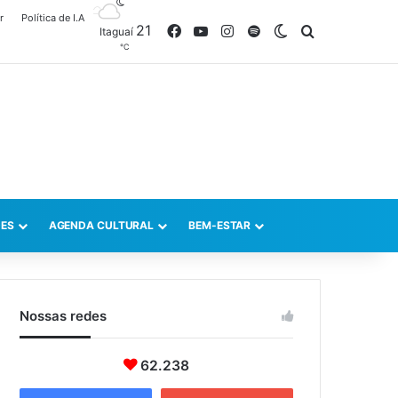
r
Política de I.A
21
Facebook
YouTube
Instagram
Spotify
Switch skin
Procurar po
Itaguaí
℃
ES
AGENDA CULTURAL
BEM-ESTAR
Nossas redes
62.238