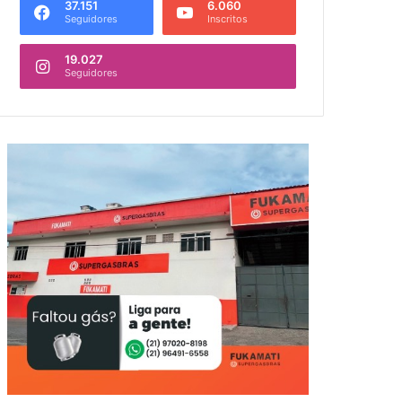
37.151
6.060
Seguidores
Inscritos
19.027
Seguidores