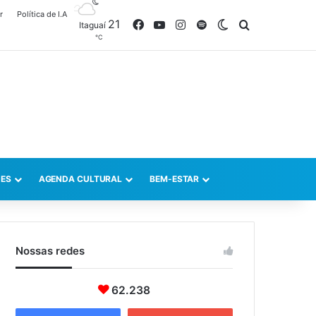
r
Política de I.A
21
Facebook
YouTube
Instagram
Spotify
Switch skin
Procurar po
Itaguaí
℃
ES
AGENDA CULTURAL
BEM-ESTAR
Nossas redes
62.238