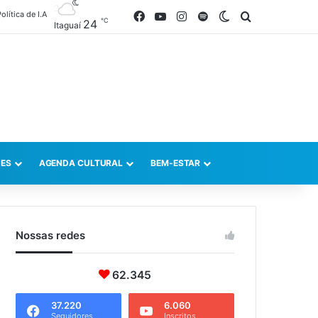
olítica de I.A
Facebook
YouTube
Instagram
Spotify
Switch skin
Procurar po
℃
24
Itaguaí
ES
AGENDA CULTURAL
BEM-ESTAR
Nossas redes
62.345
37.220
6.060
Seguidores
Inscritos