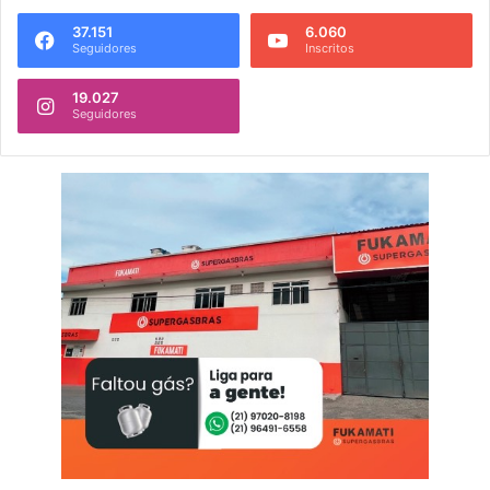
37.151
6.060
Seguidores
Inscritos
19.027
Seguidores