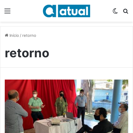
Menu
Switch
P
Início
/
retorno
retorno