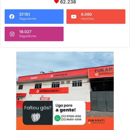
62.238
37.151
6.060
Seguidores
Inscritos
19.027
Seguidores