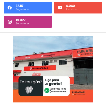
37.151
6.060
Seguidores
Inscritos
19.027
Seguidores