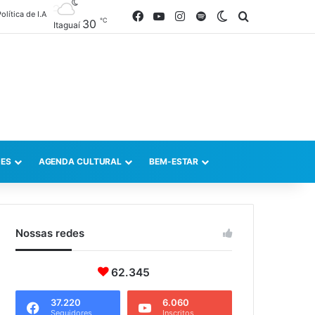
olítica de I.A
Facebook
YouTube
Instagram
Spotify
Switch skin
Procurar po
℃
30
Itaguaí
ES
AGENDA CULTURAL
BEM-ESTAR
Nossas redes
62.345
37.220
6.060
Seguidores
Inscritos