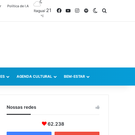
r
Política de I.A
21
Facebook
YouTube
Instagram
Spotify
Switch skin
Procurar po
Itaguaí
℃
ES
AGENDA CULTURAL
BEM-ESTAR
Nossas redes
62.238