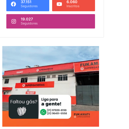
37.151
6.060
Seguidores
Inscritos
19.027
Seguidores