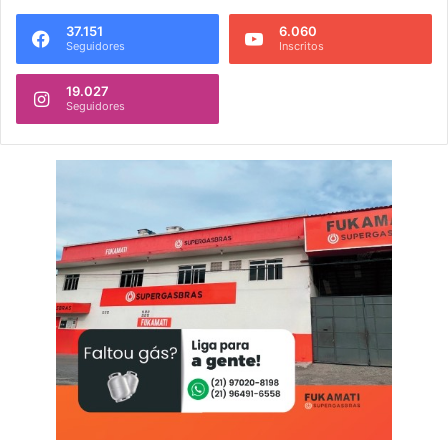
37.151
6.060
Seguidores
Inscritos
19.027
Seguidores