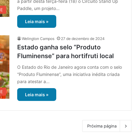
a partir desta terça-feira (18) o Circuito Stand Up
Paddle, um projeto…
UE
Leia mais »
Welington Campos
27 de dezembro de 2024
Estado ganha selo “Produto
Fluminense” para hortifruti local
O Estado do Rio de Janeiro agora conta com o selo
“Produto Fluminense”, uma iniciativa inédita criada
para atestar a…
UE
Leia mais »
Próxima página