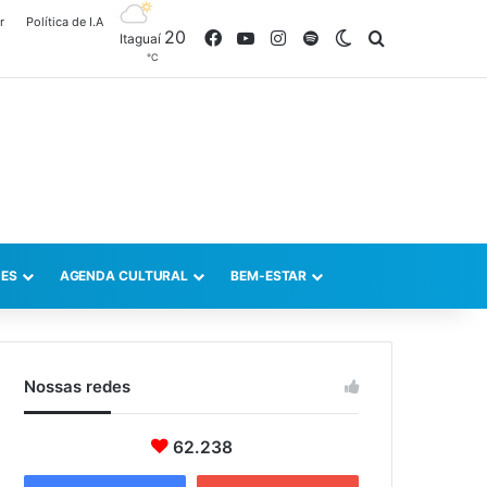
r
Política de I.A
20
Facebook
YouTube
Instagram
Spotify
Switch skin
Procurar po
Itaguaí
℃
ES
AGENDA CULTURAL
BEM-ESTAR
Nossas redes
62.238