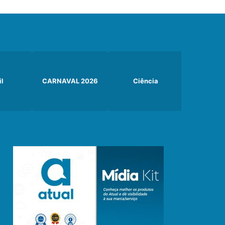
il
CARNAVAL 2026
Ciência
Curiosi