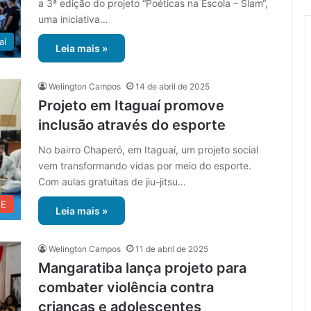
a 3ª edição do projeto “Poéticas na Escola – Slam“,
uma iniciativa…
aí
Leia mais »
Welington Campos
14 de abril de 2025
Projeto em Itaguaí promove
inclusão através do esporte
No bairro Chaperó, em Itaguaí, um projeto social
vem transformando vidas por meio do esporte.
Com aulas gratuitas de jiu-jitsu…
UE
Leia mais »
Welington Campos
11 de abril de 2025
Mangaratiba lança projeto para
combater violência contra
crianças e adolescentes