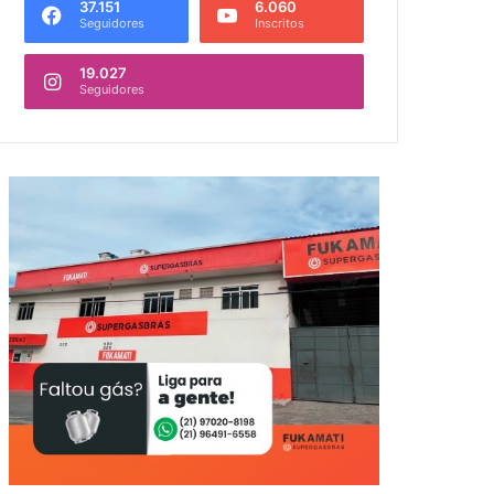
37.151
6.060
Seguidores
Inscritos
19.027
Seguidores