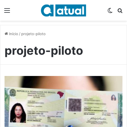
Menu
Switch
P
Início
/
projeto-piloto
projeto-piloto