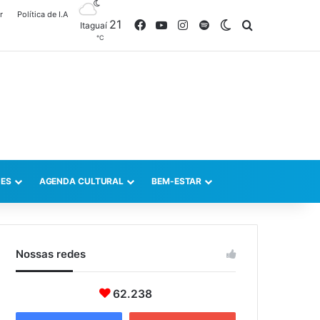
r
Política de I.A
21
Facebook
YouTube
Instagram
Spotify
Switch skin
Procurar po
Itaguaí
℃
ES
AGENDA CULTURAL
BEM-ESTAR
Nossas redes
62.238