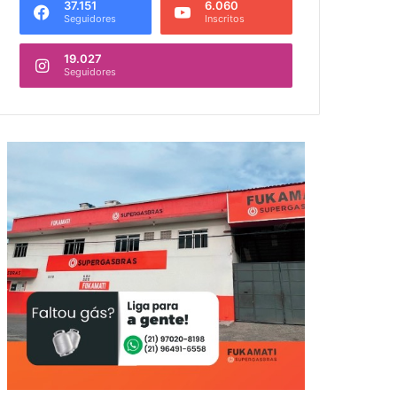
37.151
6.060
Seguidores
Inscritos
19.027
Seguidores