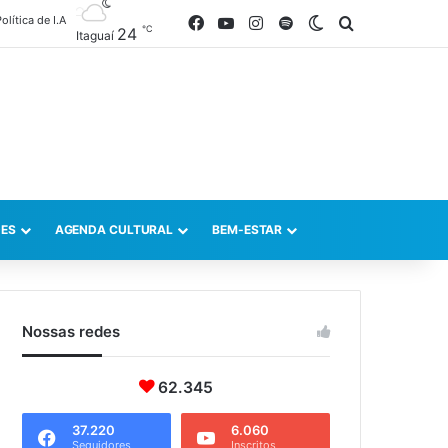
olítica de I.A
Facebook
YouTube
Instagram
Spotify
Switch skin
Procurar po
℃
24
Itaguaí
ES
AGENDA CULTURAL
BEM-ESTAR
Nossas redes
62.345
37.220
6.060
Seguidores
Inscritos