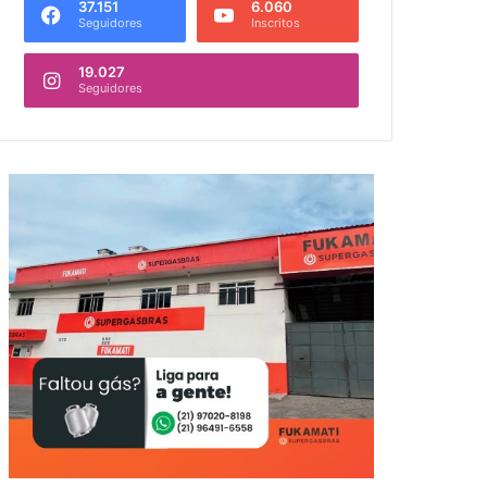
37.151
6.060
Seguidores
Inscritos
19.027
Seguidores