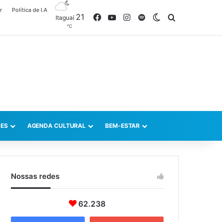
r
Política de I.A
21
Facebook
YouTube
Instagram
Spotify
Switch skin
Procurar po
Itaguaí
℃
ES
AGENDA CULTURAL
BEM-ESTAR
Nossas redes
62.238