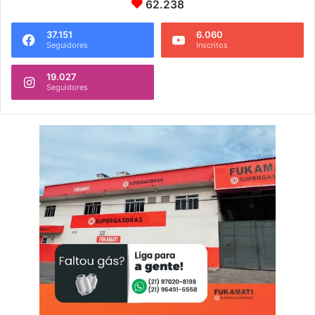
62.238
37.151
6.060
Seguidores
Inscritos
19.027
Seguidores