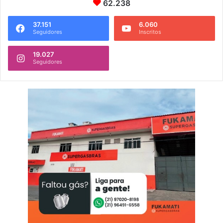
62.238
37.151
6.060
Seguidores
Inscritos
19.027
Seguidores