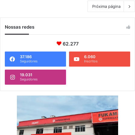
Próxima página
Nossas redes
62.277
37.186
6.060
Seguidores
Inscritos
19.031
Seguidores