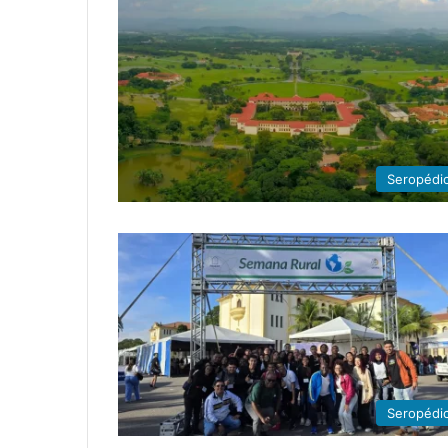
Seropédi
Seropédi