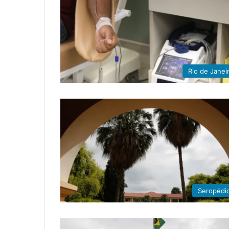
Rio de Janei
Seropédi