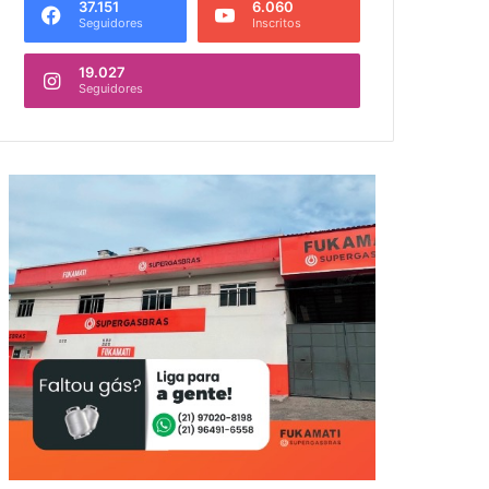
37.151
6.060
Seguidores
Inscritos
19.027
Seguidores