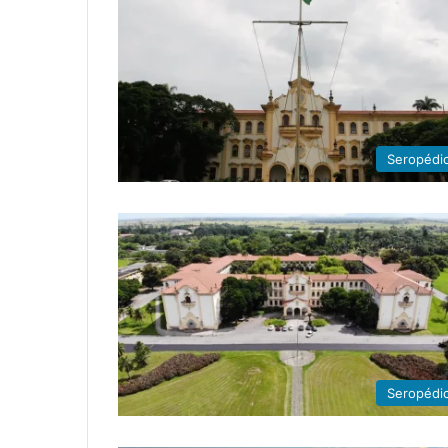
Seropédi
Seropédi