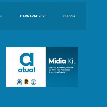
il
CARNAVAL 2026
Ciência
Curiosi