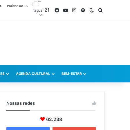
r
Política de I.A
21
Facebook
YouTube
Instagram
Spotify
Switch skin
Procurar po
Itaguaí
℃
ES
AGENDA CULTURAL
BEM-ESTAR
Nossas redes
62.238