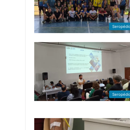
Seropédi
Seropédi