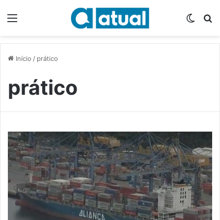
Menu
Switch
P
Início
/
prático
prático