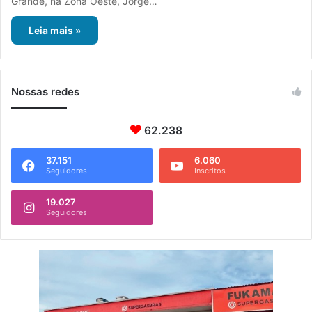
Grande, na Zona Oeste, Jorge…
Leia mais »
Nossas redes
62.238
37.151
6.060
Seguidores
Inscritos
19.027
Seguidores