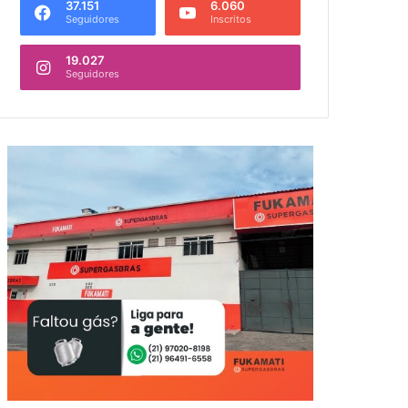
37.151
6.060
Seguidores
Inscritos
19.027
Seguidores