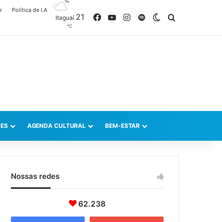
r
Política de I.A
21
Facebook
YouTube
Instagram
Spotify
Switch skin
Procurar po
Itaguaí
℃
ES
AGENDA CULTURAL
BEM-ESTAR
Nossas redes
62.238