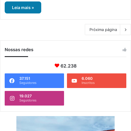
Leia mais »
Próxima página
Nossas redes
62.238
37.151
6.060
Seguidores
Inscritos
19.027
Seguidores