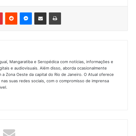
Pinterest
Reddit
Messenger
Compartilhar via e-mail
Imprimir
guaí, Mangaratiba e Seropédica com notícias, informações e
igitais e audiovisuais. Além disso, aborda ocasionalmente
 Zona Oeste da capital do Rio de Janeiro. O Atual oferece
e nas suas redes sociais, com o compromisso de imprensa
vel.