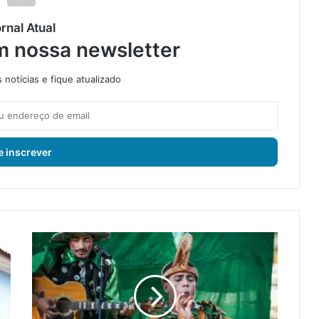
rnal Atual
m nossa newsletter
notícias e fique atualizado
I
t
a
g
u
a