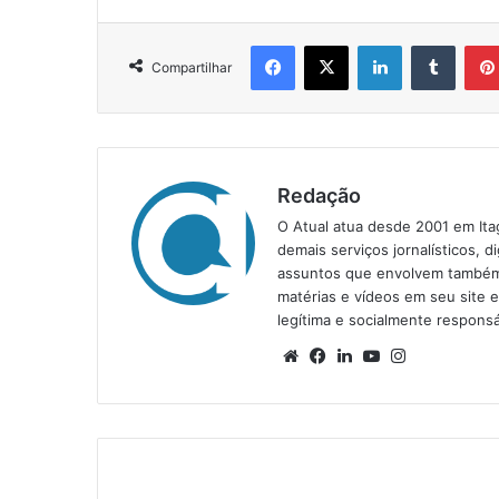
Facebook
X
Linkedin
Tumblr
Compartilhar
Redação
O Atual atua desde 2001 em Ita
demais serviços jornalísticos, d
assuntos que envolvem também a
matérias e vídeos em seu site 
legítima e socialmente responsá
We
Fa
Lin
Yo
Ins
bsi
ce
ke
uT
tag
te
bo
din
ub
ra
ok
e
m