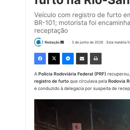
Veículo com registro de furto e
BR-101; motorista foi encaminha
receptação
Redação
M
3 de junho de 2026
Esta matéria f
a
Facebook
X
Messenger
Compartilhar via e-mail
Imprimir
n
d
e
A
Polícia Rodoviária Federal (PRF)
recuperou,
u
registro de furto
que circulava pela
Rodovia Ri
m
e conduzido à delegacia por suspeita de recep
e
-
m
a
i
l