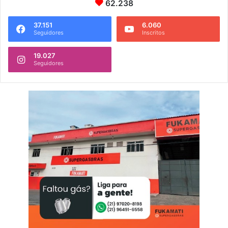
62.238
37.151
6.060
Seguidores
Inscritos
19.027
Seguidores