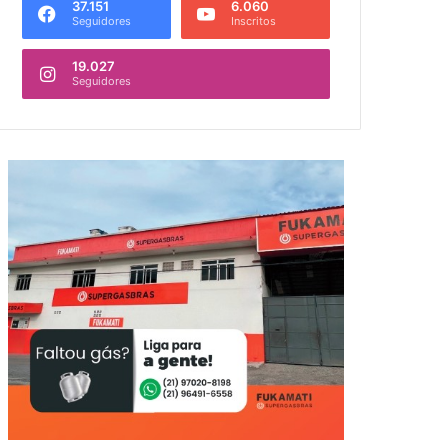
37.151
6.060
Seguidores
Inscritos
19.027
Seguidores