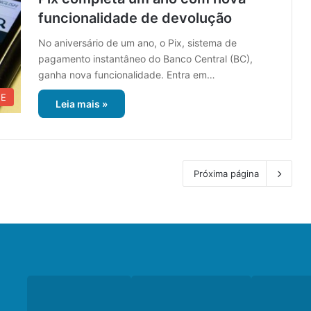
funcionalidade de devolução
No aniversário de um ano, o Pix, sistema de
pagamento instantâneo do Banco Central (BC),
ganha nova funcionalidade. Entra em…
UE
Leia mais »
Próxima página