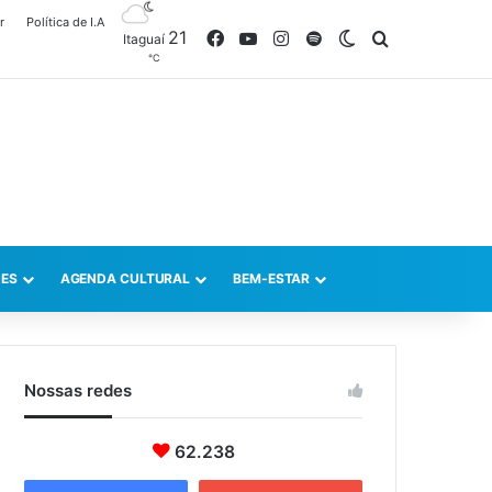
r
Política de I.A
21
Facebook
YouTube
Instagram
Spotify
Switch skin
Procurar po
Itaguaí
℃
ES
AGENDA CULTURAL
BEM-ESTAR
Nossas redes
62.238