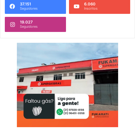
37.151
6.060
Seguidores
Inscritos
19.027
Seguidores