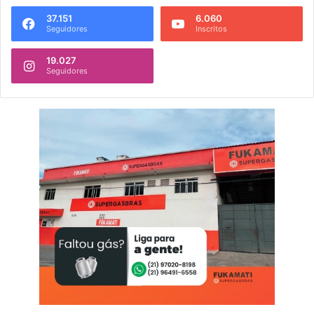
37.151
6.060
Seguidores
Inscritos
19.027
Seguidores