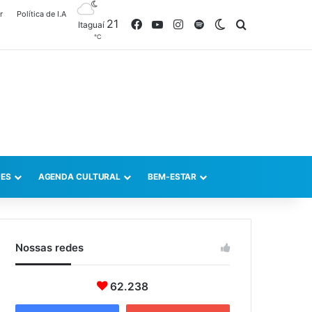
r
Política de I.A
21
Facebook
YouTube
Instagram
Spotify
Switch skin
Procurar po
Itaguaí
℃
ES
AGENDA CULTURAL
BEM-ESTAR
Nossas redes
62.238