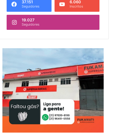
37.151
6.060
Seguidores
Inscritos
19.027
Seguidores