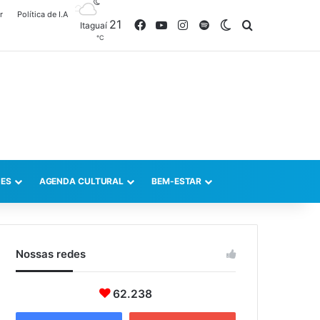
r
Política de I.A
21
Facebook
YouTube
Instagram
Spotify
Switch skin
Procurar po
Itaguaí
℃
ES
AGENDA CULTURAL
BEM-ESTAR
Nossas redes
62.238