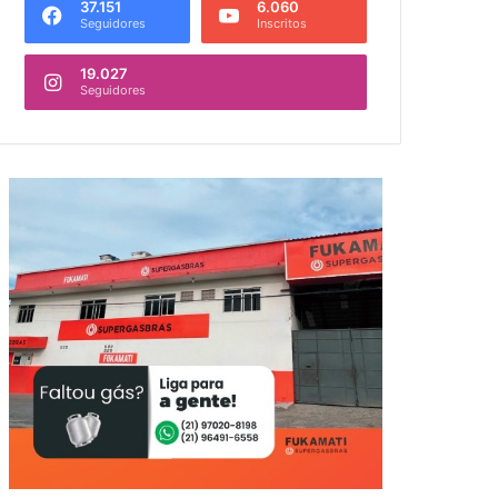
37.151
6.060
Seguidores
Inscritos
19.027
Seguidores