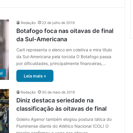
Redação
23 de julho de 2019
Botafogo foca nas oitavas de final
da Sul-Americana
Carli representa o elenco em coletiva e mira título
da Sul-Americana pela torcida O Botafogo passa
por dificuldades, principalmente financeiras,…
al
Leia mais »
Redação
30 de maio de 2019
Diniz destaca seriedade na
classificação às oitavas de final
Goleiro Agenor também elogiou postura tática do
Fluminense diante do Atlético Nacional (COL) O
tricolor confirmou a vaga nas oitavas…