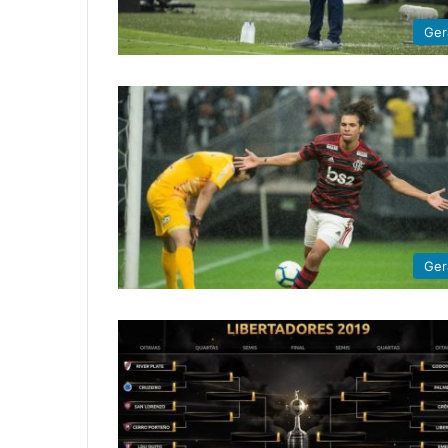
Ger
Ger