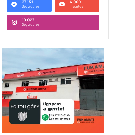
37.151
6.060
Seguidores
Inscritos
19.027
Seguidores