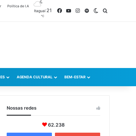
r
Política de I.A
21
Facebook
YouTube
Instagram
Spotify
Switch skin
Procurar po
Itaguaí
℃
ES
AGENDA CULTURAL
BEM-ESTAR
Nossas redes
62.238