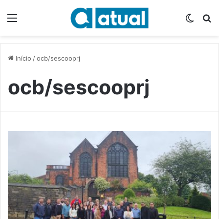
Menu
Switch
P
Início
/
ocb/sescooprj
ocb/sescooprj