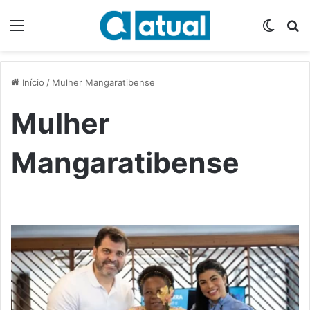
Menu
Switch
P
Início
/
Mulher Mangaratibense
Mulher
Mangaratibense