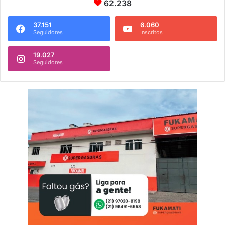
62.238
37.151
6.060
Seguidores
Inscritos
19.027
Seguidores