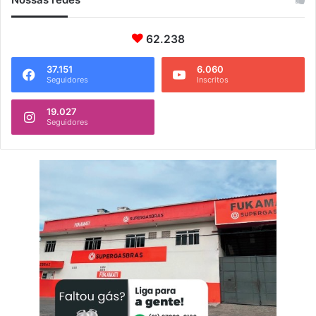
62.238
37.151
6.060
Seguidores
Inscritos
19.027
Seguidores